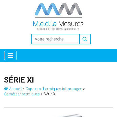
https://www.inkitt.com/SanfordShah
https://www.intensedebate.com/people/SanfordShah
Why
Collectors Trust the Selection at Replica Factory
high quality
replica watches replicafactory official
Horology for
Everyone: Breaking Down the Best Replica Watches
https://www.openlearning.com/u/sanfordshah-tbgzkf/
Replica Factory: Bridging the Gap in Luxury Horology
Why
Replica Watches from Replica Factory are the Ultimate Style
Choice
Luxury Gifting With replica watches
SÉRIE XI
Accueil
>
Capteurs thermiques infrarouges
>
Caméras thermiques
>
Série Xi