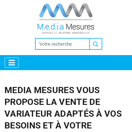
https://www.inkitt.com/SanfordShah
https://www.intensedebate.com/people/SanfordShah
Why
Collectors Trust the Selection at Replica Factory
high quality
replica watches replicafactory official
Horology for
Everyone: Breaking Down the Best Replica Watches
https://www.openlearning.com/u/sanfordshah-tbgzkf/
Replica Factory: Bridging the Gap in Luxury Horology
Why
Replica Watches from Replica Factory are the Ultimate Style
Choice
Luxury Gifting With replica watches
MEDIA MESURES VOUS
PROPOSE LA VENTE DE
VARIATEUR ADAPTÉS À VOS
BESOINS ET À VOTRE