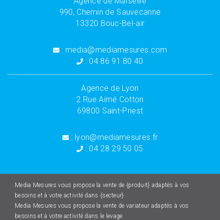
Agence de Marseille
990, Chemin de Sauvecanne
13320 Bouc-Bel-air
: media@mediamesures.com
: 04 86 91 80 40
Agence de Lyon
2 Rue Aimé Cotton
69800 Saint-Priest
: lyon@mediamesures.fr
: 04 28 29 50 05
Media Mesures vous propose la vente de {produit} adaptés à vos
besoins et à votre activité dans {secteur}.
Media Mesures vous propose la vente de variateur adaptés à vos
besoins et à votre activité dans le levage.