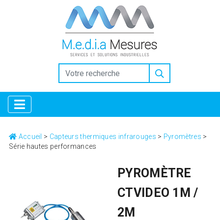
https://www.inkitt.com/SanfordShah
https://www.intensedebate.com/people/SanfordShah
Why
Collectors Trust the Selection at Replica Factory
high quality
replica watches replicafactory official
Horology for
Everyone: Breaking Down the Best Replica Watches
https://www.openlearning.com/u/sanfordshah-tbgzkf/
Replica Factory: Bridging the Gap in Luxury Horology
Why
Replica Watches from Replica Factory are the Ultimate Style
Choice
Luxury Gifting With replica watches
Accueil
>
Capteurs thermiques infrarouges
>
Pyromètres
>
Série hautes performances
PYROMÈTRE
CTVIDEO 1M /
2M