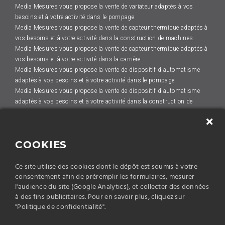
Media Mesures vous propose la vente de variateur adaptés à vos
besoins et à votre activité dans le pompage.
Media Mesures vous propose la vente de capteur thermique adaptés à
vos besoins et à votre activité dans la construction de machines.
Media Mesures vous propose la vente de capteur thermique adaptés à
vos besoins et à votre activité dans la carrière.
Media Mesures vous propose la vente de dispositif d'automatisme
adaptés à vos besoins et à votre activité dans le pompage.
Media Mesures vous propose la vente de dispositif d'automatisme
adaptés à vos besoins et à votre activité dans la construction de
machines.
Media Mesures vous propose la vente de capteur de position adaptés
à vos besoins et à votre activité dans le pompage.
COOKIES
Media Mesures vous propose la vente de capteur de position adaptés
à vos besoins et à votre activité dans la construction de machines.
Ce site utilise des cookies dont le dépôt est soumis à votre
Media Mesures vous propose la vente de variateur adaptés à vos
consentement afin de préremplir les formulaires, mesurer
besoins et à votre activité dans la carrière.
l'audience du site (Google Analytics), et collecter des données
Media Mesures vous propose la vente de capteur thermique adaptés à
à des fins publicitaires. Pour en savoir plus, cliquez sur
vos besoins et à votre activité dans le pompage.
"Politique de confidentialité".
Media Mesures vous propose la vente de capteur de position adaptés
à vos besoins et à votre activité dans l'HVAC (ventilation,