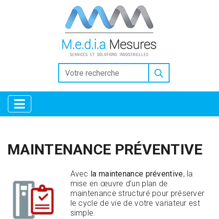
https://www.inkitt.com/SanfordShah
https://www.intensedebate.com/people/SanfordShah
Why
Collectors Trust the Selection at Replica Factory
high quality
replica watches replicafactory official
Horology for
Everyone: Breaking Down the Best Replica Watches
https://www.openlearning.com/u/sanfordshah-tbgzkf/
Replica Factory: Bridging the Gap in Luxury Horology
Why
Replica Watches from Replica Factory are the Ultimate Style
Choice
Luxury Gifting With replica watches
MAINTENANCE PRÉVENTIVE
Avec
la maintenance préventive
, la
mise en œuvre d’un plan de
maintenance structuré pour préserver
le cycle de vie de votre variateur est
simple.