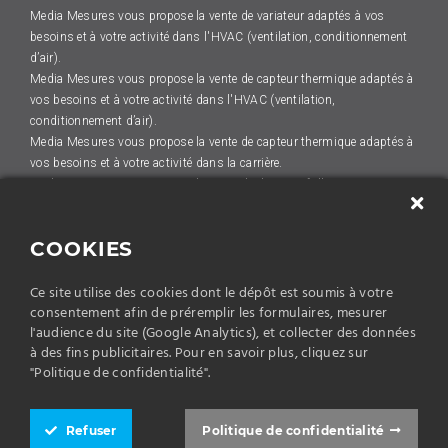
Media Mesures vous propose la vente de variateur adaptés à vos
besoins et à votre activité dans l'HVAC (ventilation, conditionnement
d’air).
Media Mesures vous propose la vente de capteur thermique adaptés à
vos besoins et à votre activité dans l'HVAC (ventilation,
conditionnement d’air).
Media Mesures vous propose la vente de capteur thermique adaptés à
vos besoins et à votre activité dans la carrière.
Media Mesures vous propose la vente de dispositif d'automatisme
adaptés à vos besoins et à votre activité dans le levage.
Media Mesures vous propose la vente de capteur de position adaptés
COOKIES
à vos besoins et à votre activité dans la construction de machines.
Media Mesures vous propose la vente de variateur adaptés à vos
Ce site utilise des cookies dont le dépôt est soumis à votre
besoins et à votre activité dans la carrière.
consentement afin de préremplir les formulaires, mesurer
Media Mesures vous propose la vente de dispositif d'automatisme
l'audience du site (Google Analytics), et collecter des données
adaptés à vos besoins et à votre activité dans le levage.
à des fins publicitaires. Pour en savoir plus, cliquez sur
Media Mesures vous propose la vente de dispositif d'automatisme
"Politique de confidentialité".
adaptés à vos besoins et à votre activité dans la sidérurgie.
Media Mesures vous propose la vente de capteur de position adaptés
à vos besoins et à votre activité dans la sidérurgie.
Refuser
Politique de confidentialité