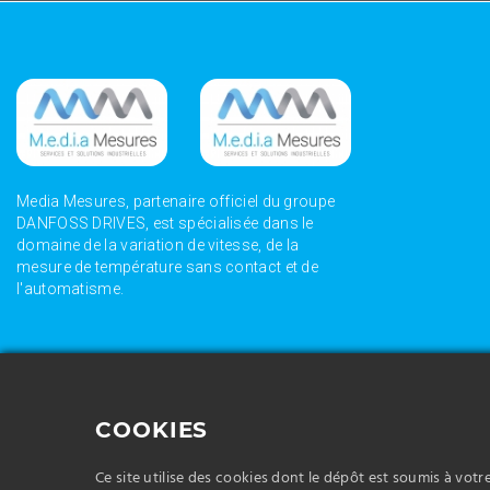
Media Mesures, partenaire officiel du groupe
DANFOSS DRIVES, est spécialisée dans le
domaine de la variation de vitesse, de la
mesure de température sans contact et de
l'automatisme.
Media Mesures vous propose la vente de variateur
Media Mesures vous
adaptés à vos besoins et à votre activité dans le
adaptés à vos besoi
COOKIES
pompage.
sidérurgie.
Media Mesures vous propose la vente de capteur de
Media Mesures vous
position adaptés à vos besoins et à votre activité dans la
position adaptés à 
Ce site utilise des cookies dont le dépôt est soumis à vot