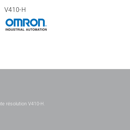
V410-H
te résolution V410-H.