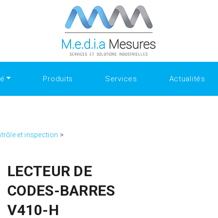
ate.com/people/SanfordShah
Why Collectors Trust the Select
the Best Replica Watches
https://www.openlearning.com/u/sa
Ultimate Style Choice
Luxury Gifting With replica watches
té
Produits
Services
Actualités
trôle et inspection
>
LECTEUR DE
CODES-BARRES
V410-H