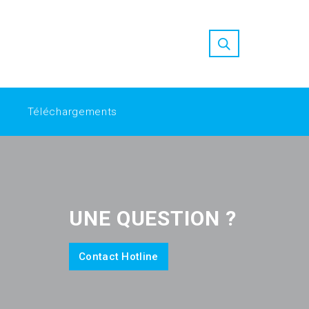
ion at Replica Factory
high quality replica watches
nfordshah-tbgzkf/
Replica Factory: Bridging the Gap in Luxury
Téléchargements
UNE QUESTION ?
Contact Hotline