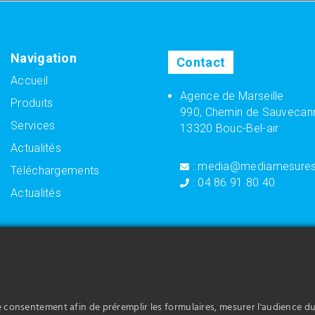
Navigation
Contact
Accueil
Agence de Marseille
Produits
990, Chemin de Sauvecan
Services
13320 Bouc-Bel-air
Actualités
: media@mediamesure
Téléchargements
: 04 86 91 80 40
Actualités
 propose la vente de variateur
Media Mesures vous propose la vente 
ns et à votre activité dans la
adaptés à vos besoins et à votre activ
pompage.
 propose la vente de capteur de
Media Mesures vous propose la vente 
vos besoins et à votre activité dans la
position adaptés à vos besoins et à vo
re consentement afin de préremplir les formulaires, mesurer l'audience du