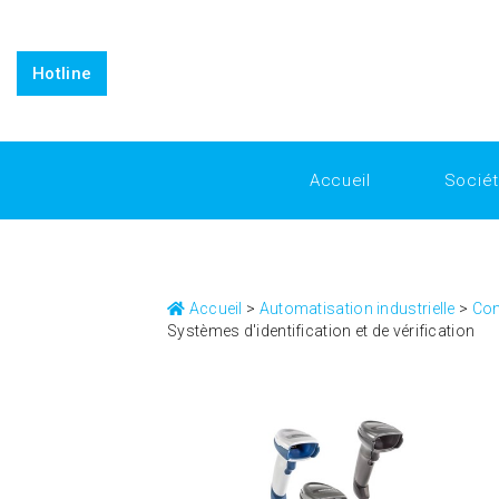
https://www.inkitt.com/SanfordShah
https://www.intensedeb
replicafactory official
Horology for Everyone: Breaking Down 
Horology
Why Replica Watches from Replica Factory are the 
Hotline
Accueil
Socié
Accueil
>
Automatisation industrielle
>
Con
Systèmes d'identification et de vérification