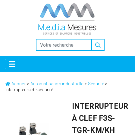
https://www.inkitt.com/SanfordShah
https://www.intensedebate.com/people/SanfordShah
Why
Collectors Trust the Selection at Replica Factory
high quality
replica watches replicafactory official
Horology for
Everyone: Breaking Down the Best Replica Watches
https://www.openlearning.com/u/sanfordshah-tbgzkf/
Replica Factory: Bridging the Gap in Luxury Horology
Why
Replica Watches from Replica Factory are the Ultimate Style
Choice
Luxury Gifting With replica watches
Accueil
>
Automatisation industrielle
>
Sécurité
>
Interrupteurs de sécurité
INTERRUPTEUR
À CLEF F3S-
TGR-KM/KH