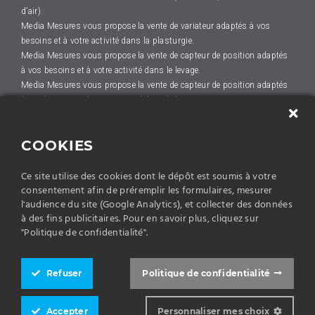
d’air).
Media Mesures vous propose la vente de variateur adaptés à vos
besoins et à votre activité dans la plasturgie.
Media Mesures vous propose la vente de capteur de position adaptés
à vos besoins et à votre activité dans le levage.
Media Mesures vous propose la vente de capteur de position adaptés
à vos besoins et à votre activité dans le levage.
Media Mesures vous propose la vente de capteur de position adaptés
à vos besoins et à votre activité dans la construction de machines.
COOKIES
Media Mesures vous propose la vente de variateur adaptés à vos
besoins et à votre activité dans l'HVAC (ventilation, conditionnement
d’air).
Ce site utilise des cookies dont le dépôt est soumis à votre
consentement afin de préremplir les formulaires, mesurer
Media Mesures vous propose la vente de dispositif d'automatisme
l'audience du site (Google Analytics), et collecter des données
adaptés à vos besoins et à votre activité dans le levage.
à des fins publicitaires. Pour en savoir plus, cliquez sur
Media Mesures vous propose la vente de dispositif d'automatisme
"Politique de confidentialité".
adaptés à vos besoins et à votre activité dans le levage.
Media Mesures vous propose la vente de variateur adaptés à vos
besoins et à votre activité dans la plasturgie.
Refuser
Politique de confidentialité
Mentions légales
Politique de confidentialité
Accepter
Personnaliser mes choix