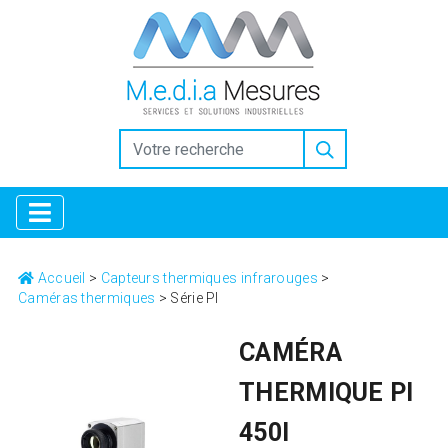
https://www.inkitt.com/SanfordShah
https://www.intensedebate.com/people/SanfordShah
Why
Collectors Trust the Selection at Replica Factory
high quality
replica watches replicafactory official
Horology for
Everyone: Breaking Down the Best Replica Watches
https://www.openlearning.com/u/sanfordshah-tbgzkf/
Replica Factory: Bridging the Gap in Luxury Horology
Why
Replica Watches from Replica Factory are the Ultimate Style
Choice
Luxury Gifting With replica watches
Accueil
>
Capteurs thermiques infrarouges
>
Caméras thermiques
>
Série PI
CAMÉRA
THERMIQUE PI
450I