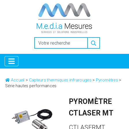
https://www.inkitt.com/SanfordShah
https://www.intensedebate.com/people/SanfordShah
Why
Collectors Trust the Selection at Replica Factory
high quality
replica watches replicafactory official
Horology for
Everyone: Breaking Down the Best Replica Watches
https://www.openlearning.com/u/sanfordshah-tbgzkf/
Replica Factory: Bridging the Gap in Luxury Horology
Why
Replica Watches from Replica Factory are the Ultimate Style
Choice
Luxury Gifting With replica watches
Accueil
>
Capteurs thermiques infrarouges
>
Pyromètres
>
Série hautes performances
PYROMÈTRE
CTLASER MT
CTLASERMT