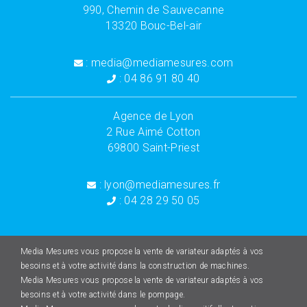
990, Chemin de Sauvecanne
13320 Bouc-Bel-air
: media@mediamesures.com
: 04 86 91 80 40
Agence de Lyon
2 Rue Aimé Cotton
69800 Saint-Priest
: lyon@mediamesures.fr
: 04 28 29 50 05
Media Mesures vous propose la vente de variateur adaptés à vos
besoins et à votre activité dans la construction de machines.
Media Mesures vous propose la vente de variateur adaptés à vos
besoins et à votre activité dans le pompage.