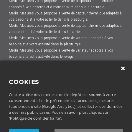
Media Mesures vous propose la vente de dispositif d'automatisme
adaptés à vos besoins et à votre activité dans la plasturgie.
Media Mesures vous propose la vente de capteur thermique adaptés à
vos besoins et à votre activité dans la plasturgie.
Media Mesures vous propose la vente de capteur thermique adaptés à
vos besoins et à votre activité dans la carrière.
Media Mesures vous propose la vente de variateur adaptés à vos
besoins et à votre activité dans la plasturgie.
Media Mesures vous propose la vente de variateur adaptés à vos
besoins et à votre activité dans le levage.
Media Mesures vous propose la vente de capteur de position adaptés
à vos besoins et à votre activité dans la construction de machines.
Media Mesures vous propose la vente de capteur thermique adaptés à
COOKIES
vos besoins et à votre activité dans l'HVAC (ventilation,
conditionnement d’air).
Ce site utilise des cookies dont le dépôt est soumis à votre
Media Mesures vous propose la vente de capteur thermique adaptés à
consentement afin de préremplir les formulaires, mesurer
vos besoins et à votre activité dans le pompage.
l'audience du site (Google Analytics), et collecter des données
Media Mesures vous propose la vente de dispositif d'automatisme
à des fins publicitaires. Pour en savoir plus, cliquez sur
adaptés à vos besoins et à votre activité dans la construction de
"Politique de confidentialité".
machines.
Media Mesures vous propose la vente de capteur de position adaptés
à vos besoins et à votre activité dans la plasturgie.