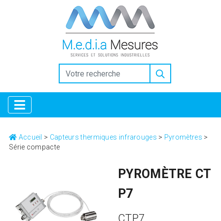
https://www.inkitt.com/SanfordShah
https://www.intensedebate.com/people/SanfordShah
Why
Collectors Trust the Selection at Replica Factory
high quality
replica watches replicafactory official
Horology for
Everyone: Breaking Down the Best Replica Watches
https://www.openlearning.com/u/sanfordshah-tbgzkf/
Replica Factory: Bridging the Gap in Luxury Horology
Why
Replica Watches from Replica Factory are the Ultimate Style
Choice
Luxury Gifting With replica watches
Accueil
>
Capteurs thermiques infrarouges
>
Pyromètres
>
Série compacte
PYROMÈTRE CT
P7
CTP7