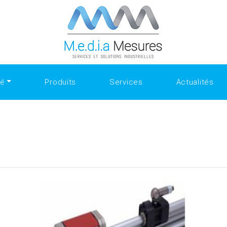
ate.com/people/SanfordShah
Why Collectors Trust the Select
the Best Replica Watches
https://www.openlearning.com/u/sa
Ultimate Style Choice
Luxury Gifting With replica watches
té
Produits
Services
Actualités