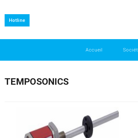
https://www.inkitt.com/SanfordShah
https://www.intensedeb
replicafactory official
Horology for Everyone: Breaking Down 
Horology
Why Replica Watches from Replica Factory are the 
Hotline
Accueil
Socié
TEMPOSONICS