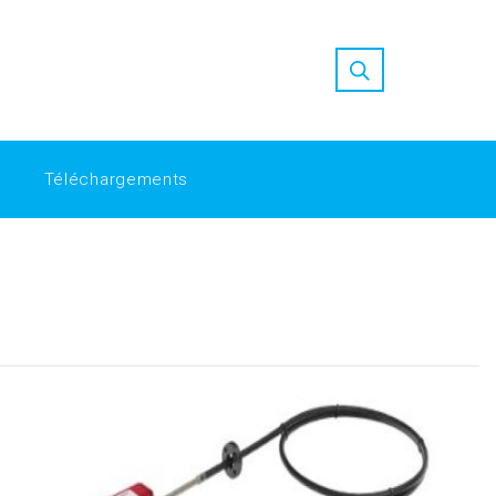
ion at Replica Factory
high quality replica watches
nfordshah-tbgzkf/
Replica Factory: Bridging the Gap in Luxury
Téléchargements