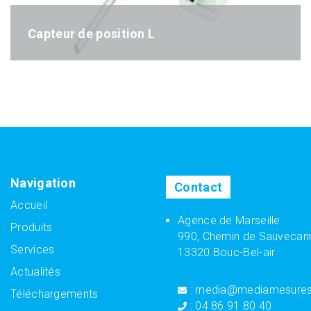
Capteur de position L
Référence : L-séries
Navigation
Contact
Accueil
Agence de Marseille
Produits
990, Chemin de Sauvecan
Services
13320 Bouc-Bel-air
Actualités
: media@mediamesure
Téléchargements
: 04 86 91 80 40