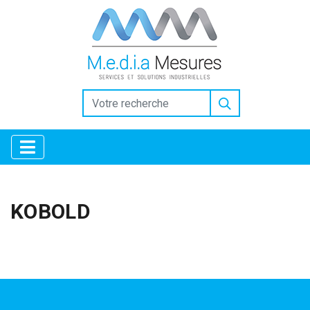
https://www.inkitt.com/SanfordShah
https://www.intensedebate.com/people/SanfordShah
Why
Collectors Trust the Selection at Replica Factory
high quality
replica watches replicafactory official
Horology for
Everyone: Breaking Down the Best Replica Watches
https://www.openlearning.com/u/sanfordshah-tbgzkf/
Replica Factory: Bridging the Gap in Luxury Horology
Why
Replica Watches from Replica Factory are the Ultimate Style
Choice
Luxury Gifting With replica watches
KOBOLD