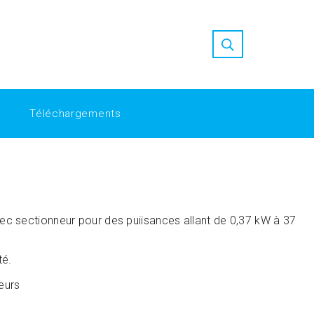
ion at Replica Factory
high quality replica watches
nfordshah-tbgzkf/
Replica Factory: Bridging the Gap in Luxury
Téléchargements
c sectionneur pour des puiisances allant de 0,37 kW à 37
té.
teurs