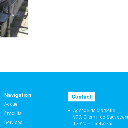
Navigation
Contact
Accueil
Agence de Marseille
Produits
990, Chemin de Sauvecan
Services
13320 Bouc-Bel-air