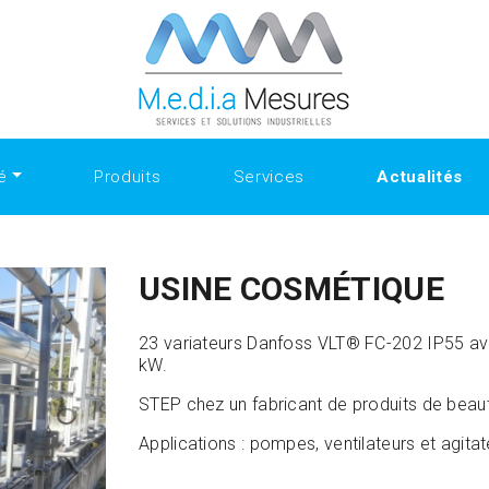
ate.com/people/SanfordShah
Why Collectors Trust the Select
the Best Replica Watches
https://www.openlearning.com/u/sa
Ultimate Style Choice
Luxury Gifting With replica watches
é
Produits
Services
Actualités
USINE COSMÉTIQUE
23 variateurs Danfoss VLT® FC-202 IP55 ave
kW.
STEP chez un fabricant de produits de beau
Applications : pompes, ventilateurs et agita