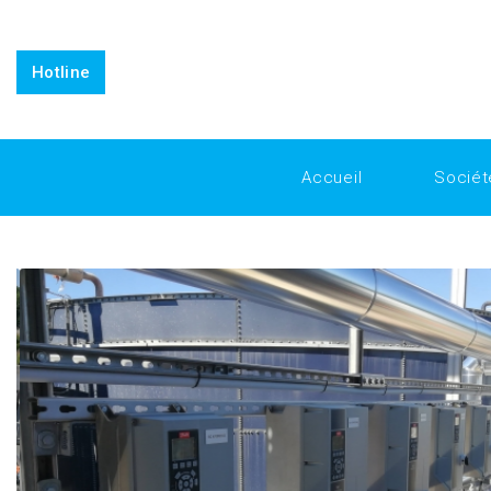
https://www.inkitt.com/SanfordShah
https://www.intensedeb
replicafactory official
Horology for Everyone: Breaking Down 
Horology
Why Replica Watches from Replica Factory are the 
Hotline
Accueil
Sociét