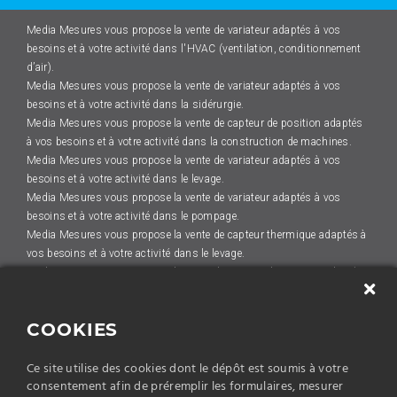
Media Mesures vous propose la vente de variateur adaptés à vos
besoins et à votre activité dans l'HVAC (ventilation, conditionnement
d’air).
Media Mesures vous propose la vente de variateur adaptés à vos
besoins et à votre activité dans la sidérurgie.
Media Mesures vous propose la vente de capteur de position adaptés
à vos besoins et à votre activité dans la construction de machines.
Media Mesures vous propose la vente de variateur adaptés à vos
besoins et à votre activité dans le levage.
Media Mesures vous propose la vente de variateur adaptés à vos
besoins et à votre activité dans le pompage.
Media Mesures vous propose la vente de capteur thermique adaptés à
vos besoins et à votre activité dans le levage.
Media Mesures vous propose la vente de capteur de position adaptés
à vos besoins et à votre activité dans la plasturgie.
Media Mesures vous propose la vente de capteur de position adaptés
COOKIES
à vos besoins et à votre activité dans le levage.
Media Mesures vous propose la vente de capteur thermique adaptés à
Ce site utilise des cookies dont le dépôt est soumis à votre
vos besoins et à votre activité dans le pompage.
consentement afin de préremplir les formulaires, mesurer
Media Mesures vous propose la vente de capteur thermique adaptés à