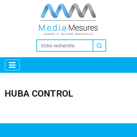
https://www.inkitt.com/SanfordShah
https://www.intensedebate.com/people/SanfordShah
Why
Collectors Trust the Selection at Replica Factory
high quality
replica watches replicafactory official
Horology for
Everyone: Breaking Down the Best Replica Watches
https://www.openlearning.com/u/sanfordshah-tbgzkf/
Replica Factory: Bridging the Gap in Luxury Horology
Why
Replica Watches from Replica Factory are the Ultimate Style
Choice
Luxury Gifting With replica watches
HUBA CONTROL