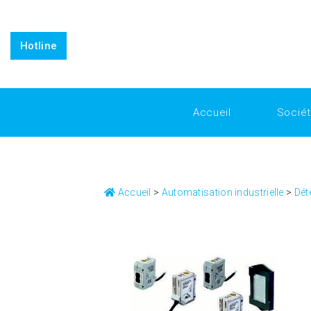
https://www.inkitt.com/SanfordShah
https://www.intensedeb
replicafactory official
Horology for Everyone: Breaking Down 
Horology
Why Replica Watches from Replica Factory are the 
Hotline
Accueil
Socié
Accueil
>
Automatisation industrielle
>
Dét