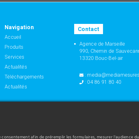
Navigation
Contact
Accueil
Agence de Marseille
Produits
990, Chemin de Sauvecan
Services
13320 Bouc-Bel-air
Actualités
: media@mediamesure
Téléchargements
: 04 86 91 80 40
Actualités
s propose la vente de capteur
Media Mesures vous propose la vente 
à vos besoins et à votre activité dans
adaptés à vos besoins et à votre activ
, conditionnement d’air).
construction de machines.
 propose la vente de variateur
Media Mesures vous propose la vente 
ns et à votre activité dans le
d'automatisme adaptés à vos besoins e
re consentement afin de préremplir les formulaires, mesurer l'audience du