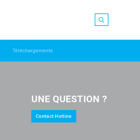
ion at Replica Factory
high quality replica watches
nfordshah-tbgzkf/
Replica Factory: Bridging the Gap in Luxury
Téléchargements
UNE QUESTION ?
Contact Hotline