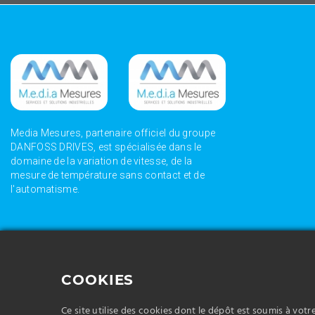
Media Mesures, partenaire officiel du groupe
DANFOSS DRIVES, est spécialisée dans le
domaine de la variation de vitesse, de la
mesure de température sans contact et de
l'automatisme.
Media Mesures vous propose la vente de variateur
Media Mesures vou
adaptés à vos besoins et à votre activité dans la
thermique adaptés 
COOKIES
plasturgie.
l'HVAC (ventilation
Media Mesures vous propose la vente de dispositif
Media Mesures vous
d'automatisme adaptés à vos besoins et à votre activité
adaptés à vos besoi
Ce site utilise des cookies dont le dépôt est soumis à vot