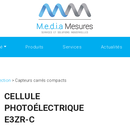
ate.com/people/SanfordShah
Why Collectors Trust the Select
the Best Replica Watches
https://www.openlearning.com/u/sa
Ultimate Style Choice
Luxury Gifting With replica watches
té
Produits
Services
Actualités
ection
>
Capteurs carrés compacts
CELLULE
PHOTOÉLECTRIQUE
E3ZR-C