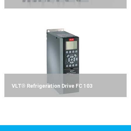
Référence : FC202
VLT® Refrigeration Drive FC 103
Référence : FC103