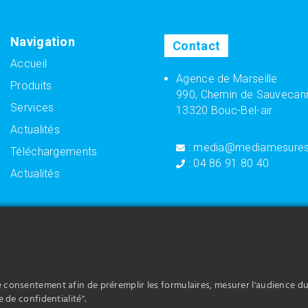
Navigation
Contact
Accueil
Agence de Marseille
Produits
990, Chemin de Sauvecan
Services
13320 Bouc-Bel-air
Actualités
: media@mediamesure
Téléchargements
: 04 86 91 80 40
Actualités
 propose la vente de dispositif
Media Mesures vous propose la vente 
tés à vos besoins et à votre activité
adaptés à vos besoins et à votre activi
 propose la vente de capteur de
Media Mesures vous propose la vente 
vos besoins et à votre activité dans le
position adaptés à vos besoins et à vo
re consentement afin de préremplir les formulaires, mesurer l'audience du
e de confidentialité".
construction de machines.