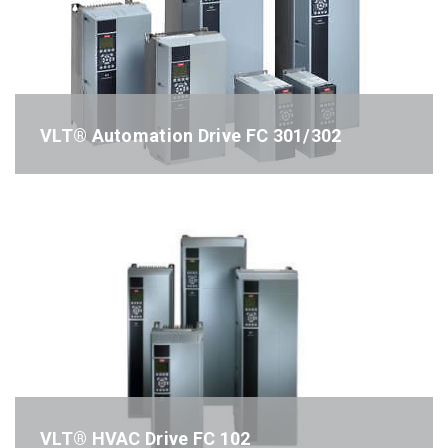
VLT® Automation Drive FC 301/302
Référence : FC302
VLT® HVAC Drive FC 102