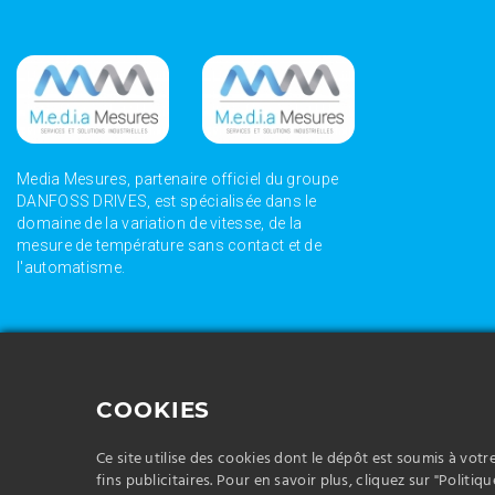
Media Mesures, partenaire officiel du groupe
DANFOSS DRIVES, est spécialisée dans le
domaine de la variation de vitesse, de la
mesure de température sans contact et de
l'automatisme.
Media Mesures vous propose la vente de variateur
Media Mesures vous
adaptés à vos besoins et à votre activité dans le levage.
d'automatisme adap
COOKIES
dans le pompage.
Media Mesures vous propose la vente de dispositif
Media Mesures vous
d'automatisme adaptés à vos besoins et à votre activité
position adaptés à 
Ce site utilise des cookies dont le dépôt est soumis à vot
dans la construction de machines.
fins publicitaires. Pour en savoir plus, cliquez sur "Politiqu
levage.