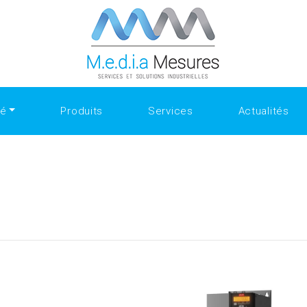
ate.com/people/SanfordShah
Why Collectors Trust the Select
the Best Replica Watches
https://www.openlearning.com/u/sa
Ultimate Style Choice
Luxury Gifting With replica watches
té
Produits
Services
Actualités