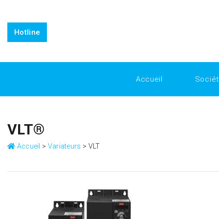
https://www.inkitt.com/SanfordShah
https://www.intensedeb
replicafactory official
Horology for Everyone: Breaking Down 
Horology
Why Replica Watches from Replica Factory are the 
Hotline
Accueil
Socié
VLT®
Accueil
>
Variateurs
>
VLT