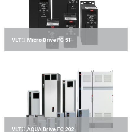
VLT® Micro Drive FC 51
Référence : FC51
VLT® AQUA Drive FC 202