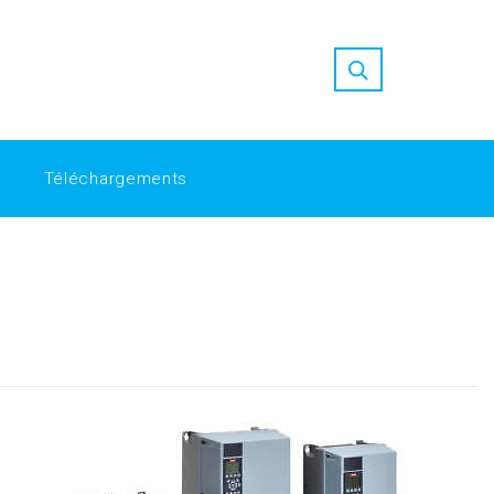
ion at Replica Factory
high quality replica watches
nfordshah-tbgzkf/
Replica Factory: Bridging the Gap in Luxury
Téléchargements