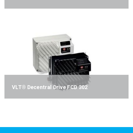
Référence : FC101
VLT® Decentral Drive FCD 302
Référence : FCD302