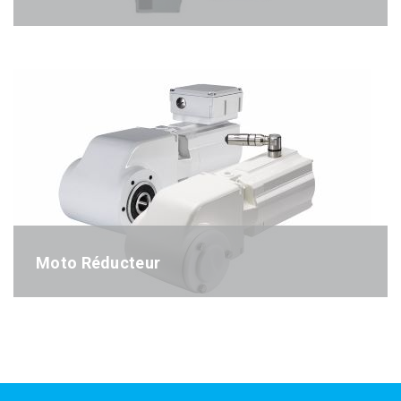
Référence : FC102
Moto Réducteur
Référence : OneGearDrive